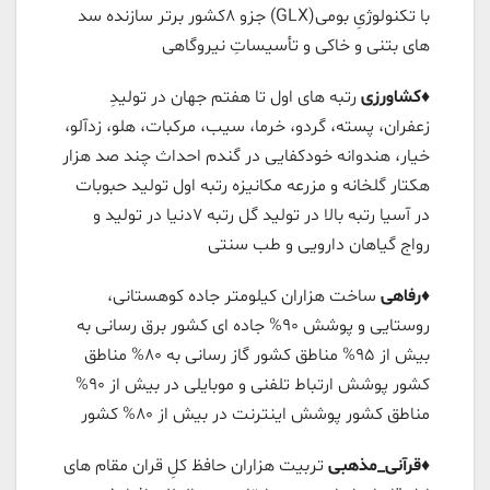
با تکنولوژیِ بومی(GLX) جزو ٨کشور برتر سازنده سد
های بتنی و خاکی و تأسیساتِ نیروگاهی
♦️
کشاورزی
رتبه های اول تا هفتم جهان در تولیدِ
زعفران، پسته، گردو، خرما، سیب، مرکبات، هلو، زدآلو،
خیار، هندوانه خودکفایی در گندم احداث چند صد هزار
هکتار گلخانه و مزرعه مکانیزه رتبه اول تولید حبوبات
در آسیا رتبه بالا در تولید گل رتبه ٧دنیا در تولید و
رواج گیاهان دارویی و طب سنتی
♦️
رفاهی
ساخت هزاران کیلومتر جاده کوهستانی،
روستایی و پوشش ٩۰% جاده ای کشور برق رسانی به
بیش از ٩۵% مناطق کشور گاز رسانی به ٨۰% مناطق
کشور پوشش ارتباط تلفنی و موبایلی در بیش از ٩۰%
مناطق کشور پوشش اینترنت در بیش از ٨۰% کشور
♦️
قرآنی_مذهبی
تربیت هزاران حافظ کلِ قران مقام های