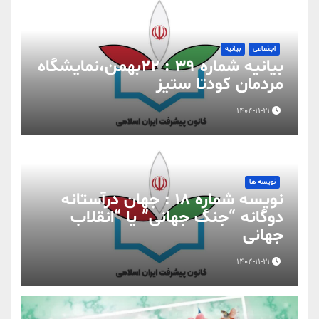
اجتماعی
بیانیه
بیانیه شماره 39 : ۲۲بهمن،نمایشگاه
مردمان کودتا ستیز
1404-11-21
نویسه ها
نویسه شماره 18 : جهان درآستانه
دوگانه “جنگ جهانی” یا “انقلاب
جهانی
1404-11-21