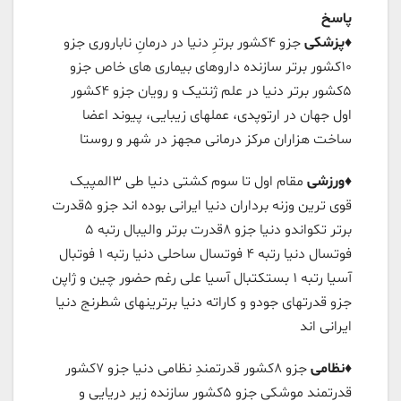
پاسخ
♦️
پزشکی
جزو ۴کشور برترِ دنیا در درمانِ ناباروری جزو
۱۰کشور برتر سازنده داروهای بیماری های خاص جزو
۵کشور برتر دنیا در علم ژنتیک و رویان جزو ۴کشور
اول جهان در ارتوپدی، عملهای زیبایی، پیوند اعضا
ساخت هزاران مرکز درمانی مجهز در شهر و روستا
♦️
ورزشی
مقام اول تا سوم کشتی دنیا طی ٣المپیک
قوی ترین وزنه برداران دنیا ایرانی بوده اند جزو ۵قدرت
برتر تکواندو دنیا جزو ٨قدرت برتر والیبال رتبه ۵
فوتسال دنیا رتبه ۴ فوتسال ساحلی دنیا رتبه ۱ فوتبال
آسیا رتبه ۱ بستکتبال آسیا علی رغم حضور چین و ژاپن
جزو قدرتهای جودو و کاراته دنیا برترینهای شطرنج دنیا
ایرانی اند
♦️
نظامی
جزو ٨کشور قدرتمندِ نظامی دنیا جزو ٧کشور
قدرتمند موشکی جزو ۵کشور سازنده زیر دریایی و