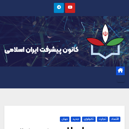
Ski
t
conten
اقتصاد
تجارت
تکنولوژی
جدید
جهان