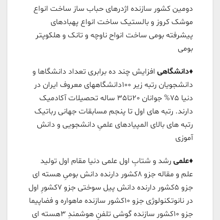
دومین کشور سازنده اژدرهای حباب ساز ساخت انواع
موشک کروز و بالستیک ساخت انواع پهبادهای
پیشرفته بومی ساخت انواح ناوچه و تانک و هلکوپتر
بومی
♦️
دانشگاهی
افزایش چند ده برابری تعداد دانشگاها و
دانشجویان رتبه زیر ۱۰۰دانشگاههای معروف ایران در
دنیا ٧۵% جوانان ٢۰تا٣۵ ساله تحصیلات آکادمیک
دارند. رتبه های اول تا پنجم مسابقات جهانی رباتیک
رتبه های بالای المپیادهای علمیِ دانشجویی و دانش
آموزی
♦️علمی
رشد و شتابِ اول علمی دنیا مقام اول تولید
علم و مقاله جزو ٨کشور دارنده دانش بومیِ هسته ای
جزو ۵کشور دارنده دانش پیل سوختی جزو ٧کشورِ اول
در نانوتکنولوژی جزو ۱۰کشور سازنده ماهواره و فضاپیما
جزو ۱۰کشور سازنده گوشی تلفنِ هوشمندِ ٣هسته ای