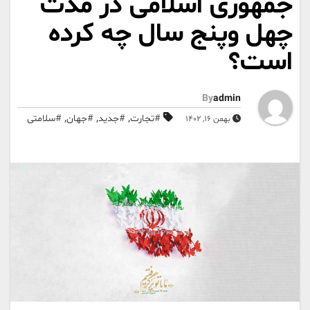
جمهوری اسلامی در مدت
چهل وپنج سال چه کرده
است؟
By
admin
,
,
,
#تجارت
#جدید
#جهان
#سلامتی
بهمن 16, 1402