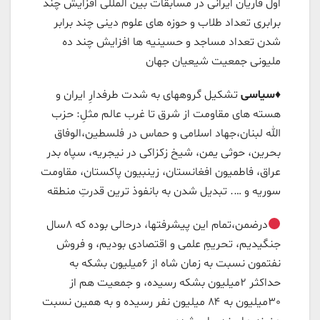
اول قاریان ایرانی در مسابقات بین المللی افزایش چند
برابری تعداد طلاب و حوزه های علوم دینی چند برابر
شدن تعداد مساجد و حسینیه ها افزایش چند ده
ملیونی جمعیت شیعیان جهان
♦️
سیاسی
تشکیل گروههای به شدت طرفدارِ ایران و
هسته های مقاومت از شرق تا غرب عالم مثلِ: حزب
الله لبنان،جهاد اسلامی و حماس در فلسطین،الوفاق
بحرین، حوثی یمن، شیخ زکزاکی در نیجریه، سپاه بدر
عراق، فاطمیون افغانستان، زینبیون پاکستان، مقاومت
سوریه و …. تبدیل شدن به بانفوذ ترین قدرتِ منطقه
درضمن،تمام این پیشرفتها، درحالی بوده که ٨سال
جنگیدیم، تحریمِ علمی و اقتصادی بودیم، و فروش
نفتمون نسبت به زمان شاه از ۶میلیون بشکه به
حداکثر ٢میلیون بشکه رسیده، و جمعیت هم از
٣۰میلیون به ۸۴ میلیون نفر رسیده و به همین نسبت