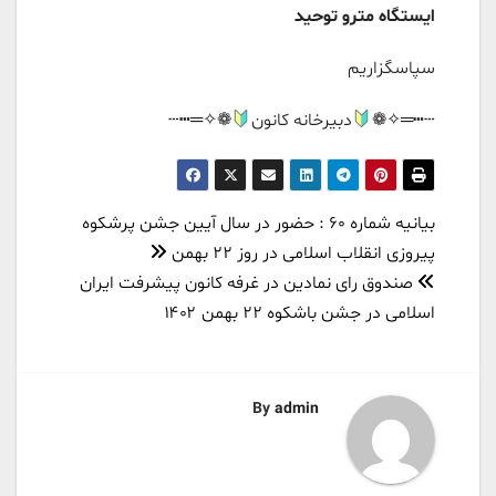
ایستگاه مترو توحید
سپاسگزاریم
┄┅═✧❁
دبیرخانه کانون
❁✧═┅┄
راهبری
بیانیه شماره ۶۰ : حضور در سال آیین جشن پرشکوه
نوشته
پیروزی انقلاب اسلامی در روز ۲۲ بهمن
صندوق رای نمادین در غرفه کانون پیشرفت ایران
اسلامی در جشن باشکوه ۲۲ بهمن ۱۴۰۲
By
admin