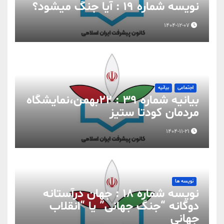
نویسه شماره 19 : آیا جنگ میشود؟
1404-12-07
اجتماعی
بیانیه
بیانیه شماره 39 : ۲۲بهمن،نمایشگاه
مردمان کودتا ستیز
1404-11-21
نویسه ها
نویسه شماره 18 : جهان درآستانه
دوگانه “جنگ جهانی” یا “انقلاب
جهانی