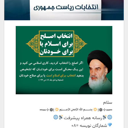
سلام
┅═✧❁ا
﷽
ا❁✧═┅
رسانه همراه پیشرفت
شمارگان نویسه =۰۸