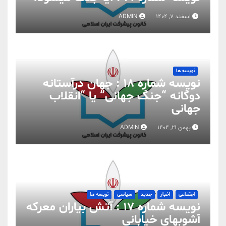
اسفند 7, 1404
ADMIN
نویسه ها
نویسه شماره 18 : جهان درآستانه
دوگانه “جنگ جهانی” یا “انقلاب
جهانی
بهمن 21, 1404
ADMIN
اجتماعی
اخبار
جدید
سیاسی
نویسه ها
نویسه شماره 17 : آتش بیاران معرکه
آشوبهای خیابانی