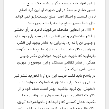
از این افراد باید پرسید مگر می‌شود یک اصلح در
مسیر صلاح نباشد؟ در این صورت آیا این فرد اصلح
نادان نیست و احیانا اصلا اصلح نیست.زیرا نمی تواند
مثل شما مسیر صلاح جامعه را تشخیص دهد.
ااااا. در ادعایی مضحک می‌گویند نامزد ما رأی بخشی
از قشر خاکستری و غیر انقلابی را در سبد رأی خود دارد
و جلیلی آن را ندارد. بنابراین به خاطر وجود این قشر،
همراهان دکتر جلیلی باید به نامزد ما بپیوندند. (توجه
بفرمایید که تلویحا می گویند طرفداران دکتر جلیلی
همگی از قشر انقلابی هستند و این موضوع را موردی
منفی تلقی می‌کنند.)
در پاسخ باید گفت فریب این دروغ را نخورید قشر غیر
انقلابی و اندک پای صندوق به شما رکب خواهد زد و
دلخوش این گروه نباشید. بهتر است صف خود را از
اکثریت انقلابی با این فرضیه های غیر واقعی جدا
نکنید. همان کسانی که وقیحانه و ناجوانمردانه آبروی
دکتر قالیباف را می‌بردند اکنون به دروغ در نظر سنجی