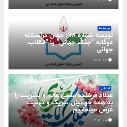
نویسه ها
نویسه شماره 18 : جهان درآستانه
دوگانه “جنگ جهانی” یا “انقلاب
جهانی
1404-11-21
اجتماعی
میلاد فرخنده منجی عالم و بشریت را
به همه جهانیان تبریک و تهنیت
عرض مینماییم
1404-11-16